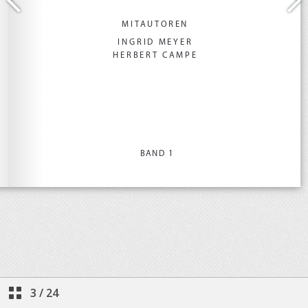
3
/
24